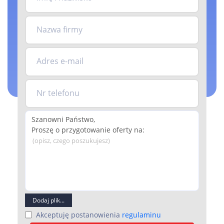
Nazwa firmy
Adres e-mail
Nr telefonu
(opisz, czego poszukujesz)
Dodaj plik...
Akceptuję postanowienia
regulaminu