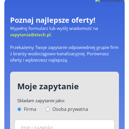
Poznaj najlepsze oferty!
Wypełnij formularz lub wyślij wiadomość na
zapytania@xtech.pl
.
Przekażemy Twoje zapytanie odpowiedniej grupie firm
z branży wodociągowo-kanalizacyjnej. Porównasz
oferty i wybierzesz najlepszą.
Moje zapytanie
Składam zapytanie jako:
Firma
Osoba prywatna
Imię i nazwisko