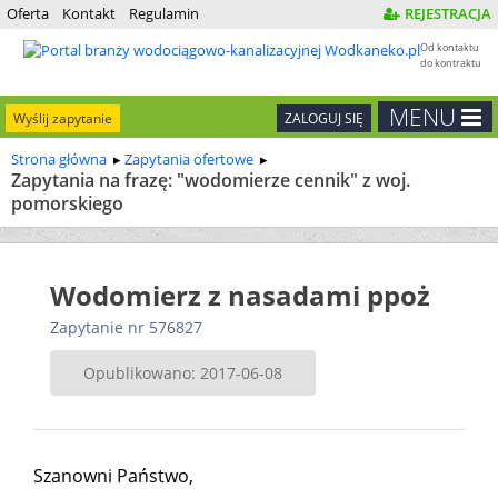
Oferta
Kontakt
Regulamin
REJESTRACJA
Od kontaktu
do kontraktu
MENU
Wyślij zapytanie
ZALOGUJ SIĘ
Strona główna
Zapytania ofertowe
Zapytania na frazę: "wodomierze cennik" z woj.
pomorskiego
Wodomierz z nasadami ppoż
Zapytanie nr 576827
Opublikowano: 2017-06-08
Szanowni Państwo,