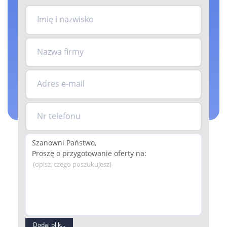
Imię i nazwisko
Nazwa firmy
Adres e-mail
Nr telefonu
(opisz, czego poszukujesz)
Dodaj plik...