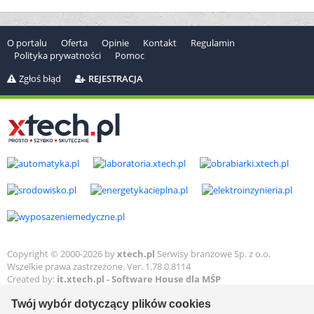
O portalu
Oferta
Opinie
Kontakt
Regulamin
Polityka prywatności
Pomoc
Zgłoś błąd
REJESTRACJA
Copyright © 2000-2026 by
xtech.pl
Serwisy branżowe Sp. z o.o.
Wszelkie prawa zastrzeżone. Ver. 1.78.0.8114
Created by:
it.xtech.pl - Software House dla MŚP
Twój wybór dotyczący plików cookies