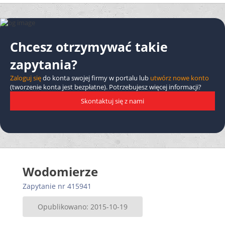
Chcesz otrzymywać takie
zapytania?
Zaloguj się
do konta swojej firmy w portalu lub
utwórz nowe konto
(tworzenie konta jest bezpłatne). Potrzebujesz więcej informacji?
Skontaktuj się z nami
Wodomierze
Zapytanie nr 415941
Opublikowano: 2015-10-19