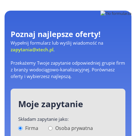
Poznaj najlepsze oferty!
Wypełnij formularz lub wyślij wiadomość na
zapytania@xtech.pl
.
Przekażemy Twoje zapytanie odpowiedniej grupie firm
z branży wodociągowo-kanalizacyjnej. Porównasz
oferty i wybierzesz najlepszą.
Moje zapytanie
Składam zapytanie jako:
Firma
Osoba prywatna