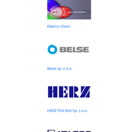
PRODUKT
Farba do kontaktu z żywnością
W 100% bezrozpuszczalnikowa grubopowłokowa farba Rust Oleum
Elektro-chem
5500 oparta jest na dwuskładnikowych żywicach epoksydowych.
Przeznaczona jest do używania na na beton i mury, może być także
nakładana na stal oczyszczoną metodą strumieniowo-ścierną...
PRODUKT
Uszczelnianie przecieków zimą i podczas deszczu -
Belse sp. z o.o.
Fillcoat Fibres
Fillcoat Fiberes jest wodoszczelnym produktem pozwalającym
uszczelnić i naprawić przeciekajace miejsca w trudnych warunkach
pogodowych: podczas deszczu, opadów śniegu i mrozu. Fillcoat
natychmiast po nałożeniu tworzy wodoszczelną i bardzo...
HERZ POLSKA Sp. z o.o.
PRODUKT
Farba antykondensacyjna - Rust-Oleum 5090