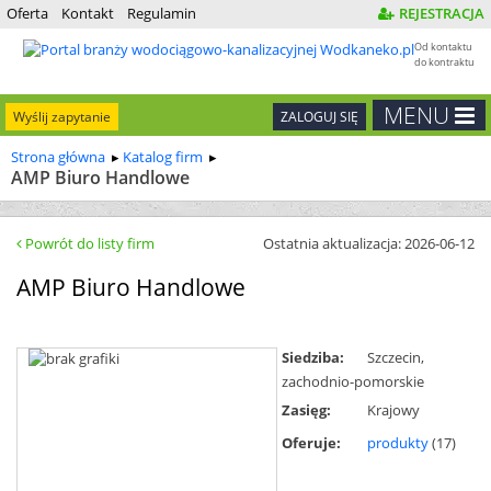
Oferta
Kontakt
Regulamin
REJESTRACJA
Od kontaktu
do kontraktu
MENU
Wyślij zapytanie
ZALOGUJ SIĘ
Strona główna
Katalog firm
AMP Biuro Handlowe
Powrót do listy firm
Ostatnia aktualizacja: 2026-06-12
AMP Biuro Handlowe
Siedziba:
Szczecin,
zachodnio-pomorskie
Zasięg:
Krajowy
Oferuje:
produkty
(17)