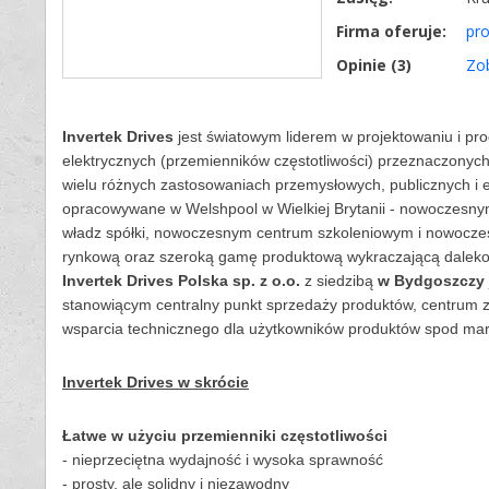
Firma oferuje:
pr
Opinie (
3
)
Zo
Invertek Drives
jest światowym liderem w projektowaniu i p
elektrycznych (przemienników częstotliwości) przeznaczonych 
wielu różnych zastosowaniach przemysłowych, publicznych i 
opracowywane w Welshpool w Wielkiej Brytanii - nowoczesny
władz spółki, nowoczesnym centrum szkoleniowym i nowocze
rynkową oraz szeroką gamę produktową wykraczającą daleko
Invertek Drives Polska sp. z o.o.
z siedzibą
w Bydgoszczy
stanowiącym centralny punkt sprzedaży produktów, centrum 
wsparcia technicznego dla użytkowników produktów spod ma
Invertek Drives w skrócie
Łatwe w użyciu przemienniki częstotliwości
- nieprzeciętna wydajność i wysoka sprawność
- prosty, ale solidny i niezawodny