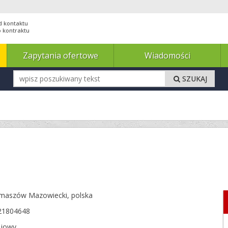
d kontaktu
 kontraktu
Zapytania ofertowe
Wiadomości
SZUKAJ
maszów Mazowiecki,
polska
21804648
ajowy