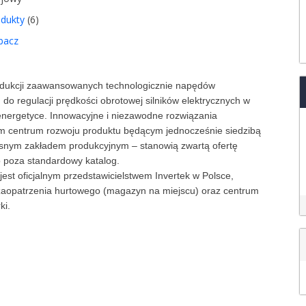
odukty
(6)
bacz
rodukcji zaawansowanych technologicznie napędów
do regulacji prędkości obrotowej silników elektrycznych w
energetyce. Innowacyjne i niezawodne rozwiązania
m centrum rozwoju produktu będącym jednocześnie siedzibą
snym zakładem produkcyjnym – stanowią zwartą ofertę
 poza standardowy katalog.
jest oficjalnym przedstawicielstwem Invertek w Polsce,
zaopatrzenia hurtowego (magazyn na miejscu) oraz centrum
rki.