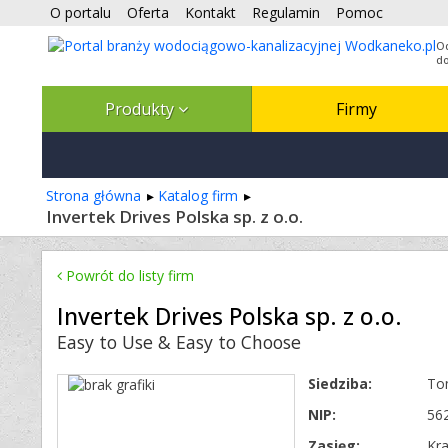
O portalu
Oferta
Kontakt
Regulamin
Pomoc
O
do
Produkty
Firmy
Strona główna
Katalog firm
Invertek Drives Polska sp. z o.o.
Powrót do listy firm
Invertek Drives Polska sp. z o.o.
Easy to Use & Easy to Choose
Siedziba:
To
NIP:
56
Zasięg:
Kr