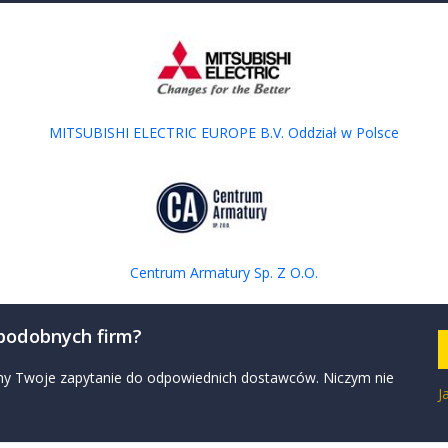
MITSUBISHI ELECTRIC EUROPE B.V. Oddział w Polsce
iczna Bogaty w funkcje Optidrive E2 jest najbardziej
 ponadto: łatwy w użyciu prosty w instalacji wsparty...
Centrum Armatury Sp. Z O.O.
E2 jednofazowy - niespotykane rozwiązanie!!! Jednofazowe
Optidrive E2 jednofazowy przeznaczony do współpracy z
 podobnych firm?
zymy Twoje zapytanie do odpowiednich dostawców. Niczym nie
J
- rodzina wysokowydajnych, zaawansowanych technologicznie