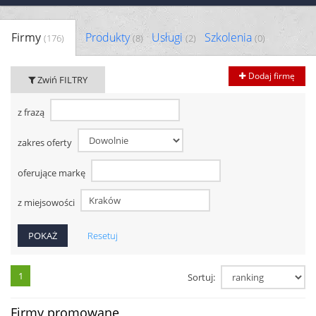
Firmy
Produkty
Usługi
Szkolenia
(176)
(8)
(2)
(0)
Dodaj firmę
Zwiń FILTRY
z frazą
zakres oferty
oferujące markę
z miejsowości
Resetuj
1
Sortuj:
Firmy promowane