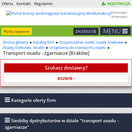
Oferta
Kontakt
Regulamin
REJESTRACJA
Od kontaktu
do kontraktu
MENU
Wyślij zapytanie
ZALOGUJ SIĘ
Strona główna
Katalog firm
Oczyszczalnie, ścieki, osady ściekowe
Osady ściekowe, skratki
Urządzenia do transportu osadu
Transport osadu - zgarniacze [Kraków]
Szukasz dostawcy?
Usługa jest bezpłatna
Kategorie oferty firm
Siedziby dystrybutorów w dziale "transport osadu -
zgarniacze"