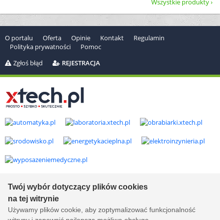
Wszystkie produkty
O portalu
Oferta
Opinie
Kontakt
Regulamin
Polityka prywatności
Pomoc
Zgłoś błąd
REJESTRACJA
Copyright © 2000-2026 by
xtech.pl
Serwisy branżowe Sp. z o.o.
Twój wybór dotyczący plików cookies
Wszelkie prawa zastrzeżone. Ver. 1.78.0.8114
na tej witrynie
Created by:
it.xtech.pl - Software House dla MŚP
Używamy plików cookie, aby zoptymalizować funkcjonalność