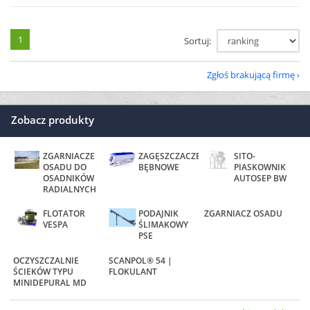
1
Sortuj:
Zgłoś brakującą firmę
Zobacz produkty
ZGARNIACZE
ZAGĘSZCZACZE
SITO-
OSADU DO
BĘBNOWE
PIASKOWNIK
OSADNIKÓW
AUTOSEP BW
RADIALNYCH
FLOTATOR
PODAJNIK
ZGARNIACZ OSADU
VESPA
ŚLIMAKOWY
PSE
OCZYSZCZALNIE
SCANPOL® 54 |
ŚCIEKÓW TYPU
FLOKULANT
MINIDEPURAL MD