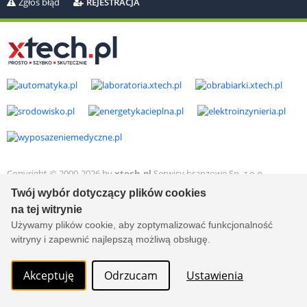
Zgłoś błąd
REJESTRACJA
Copyright © 2000-2026 by
xtech.pl
Serwisy branżowe Sp. z o.o.
Wszelkie prawa zastrzeżone. Ver. 1.78.0.8114
Twój wybór dotyczący plików cookies
Created by:
it.xtech.pl - Software House dla MŚP
na tej witrynie
Używamy plików cookie, aby zoptymalizować funkcjonalność
witryny i zapewnić najlepszą możliwą obsługę.
Akceptuję
Odrzucam
Ustawienia