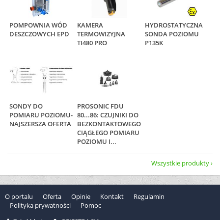
POMPOWNIA WÓD
KAMERA
HYDROSTATYCZNA
DESZCZOWYCH EPD
TERMOWIZYJNA
SONDA POZIOMU
TI480 PRO
P135K
SONDY DO
PROSONIC FDU
POMIARU POZIOMU-
80...86: CZUJNIKI DO
NAJSZERSZA OFERTA
BEZKONTAKTOWEGO,
CIĄGŁEGO POMIARU
POZIOMU I...
Wszystkie produkty
O portalu
Oferta
Opinie
Kontakt
Regulamin
Polityka prywatności
Pomoc