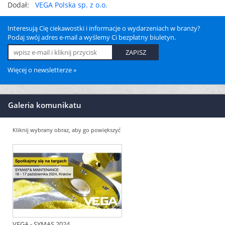
Dodał:
VEGA Polska sp. z o.o.
Interesują Cię ciekawostki i informacje o wydarzeniach w branży?
Podaj swój adres e-mail a wyślemy Ci bezpłatny biuletyn.
Więcej o newsletterze »
Galeria komunikatu
Kliknij wybrany obraz, aby go powiększyć
VEGA - SYMAS 2024