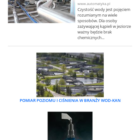
www.automatyka.pl
Czystość wody jest pojęciem
rozumianym na wiele
sposobów. Dla osoby
zażywającej kąpieli w jeziorze
ważny będzie brak
chemicznych...
POMIAR POZIOMU I CIŚNIENIA W BRANŻY WOD-KAN