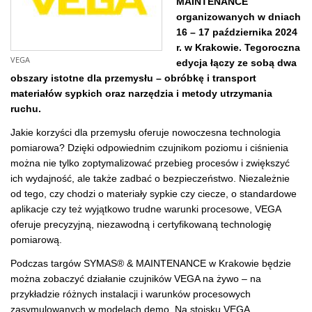
MAINTENANCE
organizowanych w dniach
16 – 17 października 2024
r. w Krakowie. Tegoroczna
VEGA
edycja łączy ze sobą dwa
obszary istotne dla przemysłu – obróbkę i transport
materiałów sypkich oraz narzędzia i metody utrzymania
ruchu.
Jakie korzyści dla przemysłu oferuje nowoczesna technologia
pomiarowa? Dzięki odpowiednim czujnikom poziomu i ciśnienia
można nie tylko zoptymalizować przebieg procesów i zwiększyć
ich wydajność, ale także zadbać o bezpieczeństwo. Niezależnie
od tego, czy chodzi o materiały sypkie czy ciecze, o standardowe
aplikacje czy też wyjątkowo trudne warunki procesowe, VEGA
oferuje precyzyjną, niezawodną i certyfikowaną technologię
pomiarową.
Podczas targów SYMAS® & MAINTENANCE w Krakowie będzie
można zobaczyć działanie czujników VEGA na żywo – na
przykładzie różnych instalacji i warunków procesowych
zasymulowanych w modelach demo. Na stoisku VEGA