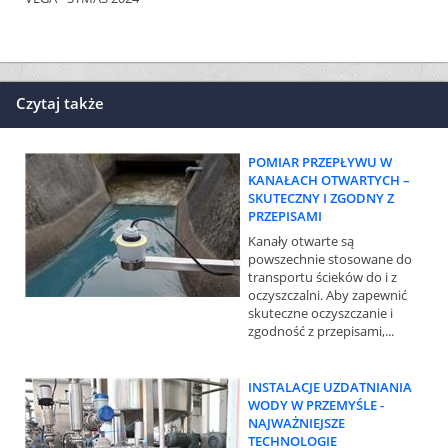
Czytaj także
POMIAR PRZEPŁYWU W
KANAŁACH OTWARTYCH –
SKUTECZNY I ZGODNY Z
PRZEPISAMI
Kanały otwarte są
powszechnie stosowane do
transportu ścieków do i z
oczyszczalni. Aby zapewnić
skuteczne oczyszczanie i
zgodność z przepisami,...
INSTALACJE UZDATNIANIA
WODY W PRZEMYŚLE -
NAJWAŻNIEJSZE
TECHNOLOGIE