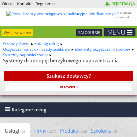
Oferta
Kontakt
Regulamin
REJESTRACJA
Od kontaktu
do kontraktu
MENU
Wyślij zapytanie
ZALOGUJ SIĘ
Strona główna
Katalog usług
Oczyszczalnie, ścieki, osady ściekowe
Elementy oczyszczalni ścieków
Systemy napowietrzania
Systemy drobnopęcherzykowego napowietrzania
Szukasz dostawcy?
Usługa jest bezpłatna
Kategorie usług
Usługi
Firmy
Produkty
Szkolenia
(6)
(261)
(68)
(0)