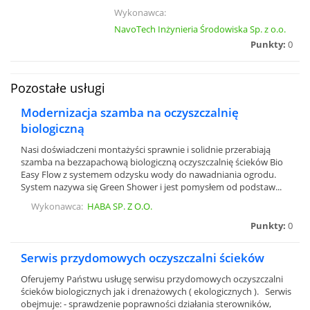
Wykonawca:
NavoTech Inżynieria Środowiska Sp. z o.o.
Punkty:
0
Pozostałe usługi
Modernizacja szamba na oczyszczalnię
biologiczną
Nasi doświadczeni montażyści sprawnie i solidnie przerabiają
szamba na bezzapachową biologiczną oczyszczalnię ścieków Bio
Easy Flow z systemem odzysku wody do nawadniania ogrodu.
System nazywa się Green Shower i jest pomysłem od podstaw...
Wykonawca:
HABA SP. Z O.O.
Punkty:
0
Serwis przydomowych oczyszczalni ścieków
Oferujemy Państwu usługę serwisu przydomowych oczyszczalni
ścieków biologicznych jak i drenażowych ( ekologicznych ). Serwis
obejmuje: - sprawdzenie poprawności działania sterowników,