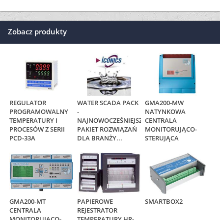
STERUJĄCA
506, HR-606, HR-612,
HR-618, HR-624
CZUJNIKI
PRZENOŚNE
TEMPERATURY Z
LABORATORIUM –
OSŁONAMI
INTERFEJS GPIB –
CERMICZNYMI
USB-4671
TTKC2, TTSC2, TTRC2 I
TTBC2
Wszystkie produkty
O portalu
Oferta
Opinie
Kontakt
Regulamin
Polityka prywatności
Pomoc
Zgłoś błąd
REJESTRACJA