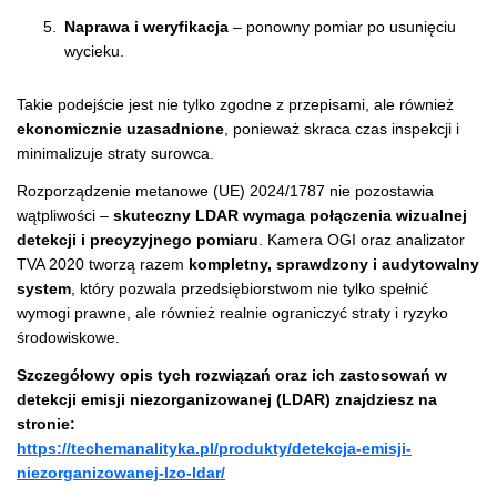
Naprawa i weryfikacja
– ponowny pomiar po usunięciu
wycieku.
Takie podejście jest nie tylko zgodne z przepisami, ale również
ekonomicznie uzasadnione
, ponieważ skraca czas inspekcji i
minimalizuje straty surowca.
Rozporządzenie metanowe (UE) 2024/1787 nie pozostawia
wątpliwości –
skuteczny LDAR wymaga połączenia wizualnej
detekcji i precyzyjnego pomiaru
. Kamera OGI oraz analizator
TVA 2020 tworzą razem
kompletny, sprawdzony i audytowalny
system
, który pozwala przedsiębiorstwom nie tylko spełnić
wymogi prawne, ale również realnie ograniczyć straty i ryzyko
środowiskowe.
Szczegółowy opis tych rozwiązań oraz ich zastosowań w
detekcji emisji niezorganizowanej (LDAR) znajdziesz na
stronie:
https://techemanalityka.pl/produkty/detekcja-emisji-
niezorganizowanej-lzo-ldar/