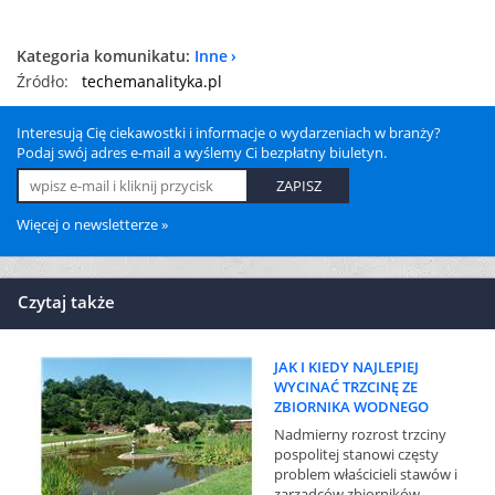
Kategoria komunikatu:
Inne
Źródło:
techemanalityka.pl
Interesują Cię ciekawostki i informacje o wydarzeniach w branży?
Podaj swój adres e-mail a wyślemy Ci bezpłatny biuletyn.
Więcej o newsletterze »
Czytaj także
JAK I KIEDY NAJLEPIEJ
WYCINAĆ TRZCINĘ ZE
ZBIORNIKA WODNEGO
Nadmierny rozrost trzciny
pospolitej stanowi częsty
problem właścicieli stawów i
zarządców zbiorników