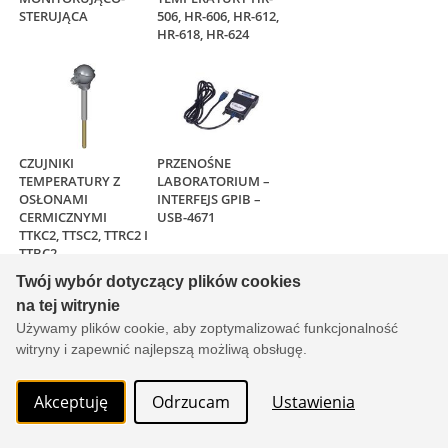
Copyright © 2000-2026 by
xtech.pl
Serwisy branżowe Sp. z o.o.
Wszelkie prawa zastrzeżone. Ver. 1.78.0.8114
Created by:
it.xtech.pl - Software House dla MŚP
Twój wybór dotyczący plików cookies
na tej witrynie
Używamy plików cookie, aby zoptymalizować funkcjonalność
witryny i zapewnić najlepszą możliwą obsługę.
Akceptuję
Odrzucam
Ustawienia